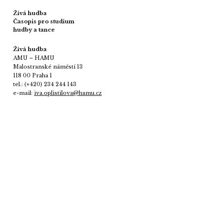
Živá hudba
Časopis pro studium
hudby a tance
Živá hudba
AMU – HAMU
Malostranské náměstí 13
118 00 Praha 1
tel.: (+420) 234 244 143
e-mail:
iva.oplistilova@hamu.cz