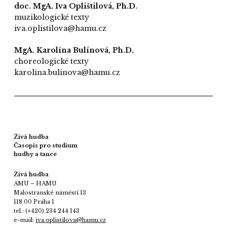
doc. MgA. Iva Oplištilová, Ph.D.
muzikologické texty
iva.oplistilova@hamu.cz
MgA. Karolína Bulínová, Ph.D.
choreologické texty
karolina.bulinova@hamu.cz
Živá hudba
Časopis pro studium
hudby a tance
Živá hudba
AMU – HAMU
Malostranské náměstí 13
118 00 Praha 1
tel.: (+420) 234 244 143
e-mail:
iva.oplistilova@hamu.cz