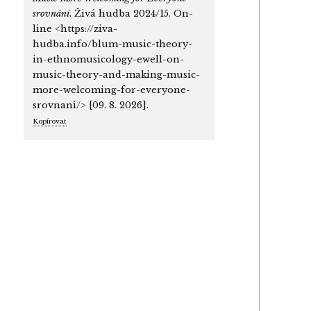
srovnání
. Živá hudba 2024/15. On-
line <https://ziva-
hudba.info/blum-music-theory-
in-ethnomusicology-ewell-on-
music-theory-and-making-music-
more-welcoming-for-everyone-
srovnani/> [09. 8. 2026].
Kopírovat