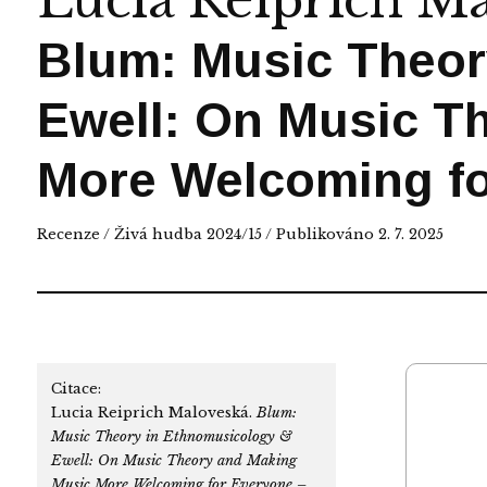
Lucia Reiprich M
Blum: Music Theor
Ewell: On Music T
More Welcoming fo
Recenze
/
Živá hudba 2024/15
/ Publikováno 2. 7. 2025
Citace:
Lucia Reiprich Maloveská.
Blum:
Music Theory in Ethnomusicology &
Ewell: On Music Theory and Making
Music More Welcoming for Everyone –