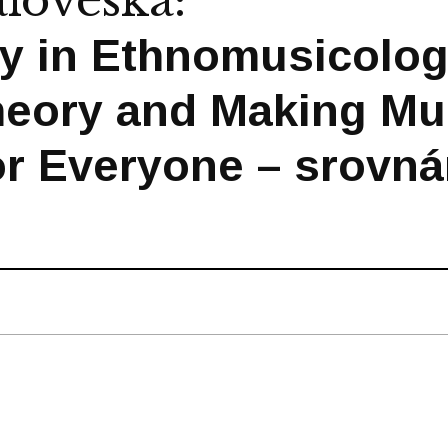
aloveská
:
y in Ethnomusicolog
heory and Making Mu
r Everyone – srovná