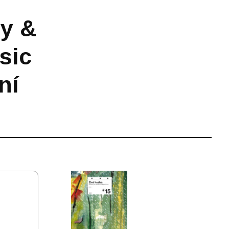
y &
sic
ní