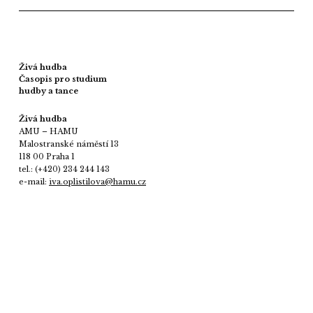
Živá hudba
Časopis pro studium
hudby a tance
Živá hudba
AMU – HAMU
Malostranské náměstí 13
118 00 Praha 1
tel.: (+420) 234 244 143
e-mail:
iva.oplistilova@hamu.cz