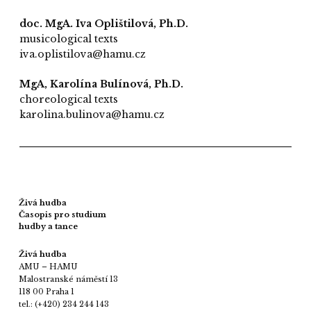
doc. MgA. Iva Oplištilová, Ph.D.
musicological texts
iva.oplistilova@hamu.cz
MgA, Karolína Bulínová, Ph.D.
choreological texts
karolina.bulinova@hamu.cz
Živá hudba
Časopis pro studium
hudby a tance
Živá hudba
AMU – HAMU
Malostranské náměstí 13
118 00 Praha 1
tel.: (+420) 234 244 143