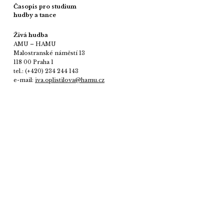
Časopis pro studium
hudby a tance
Živá hudba
AMU – HAMU
Malostranské náměstí 13
118 00 Praha 1
tel.: (+420) 234 244 143
e-mail:
iva.oplistilova@hamu.cz