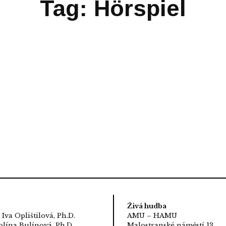
Tag: Hörspiel
Živá hudba
 Iva Oplištilová, Ph.D.
AMU – HAMU
lína Bulínová, Ph.D.
Malostranské náměstí 13