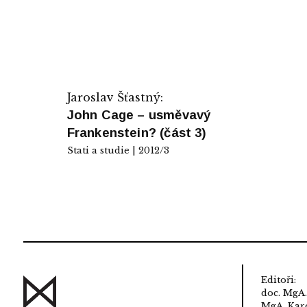
Jaroslav Šťastný:
John Cage – usměvavý
Frankenstein? (část 3)
Stati a studie | 2012/3
Editoři:
doc. MgA.
MgA. Karo