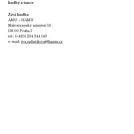
hudby a tance
Živá hudba
AMU – HAMU
Malostranské náměstí 13
118 00 Praha 1
tel.: (+420) 234 244 143
e-mail:
iva.oplistilova@hamu.cz