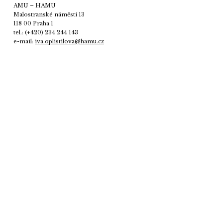
AMU – HAMU
Malostranské náměstí 13
118 00 Praha 1
tel.: (+420) 234 244 143
e-mail:
iva.oplistilova@hamu.cz