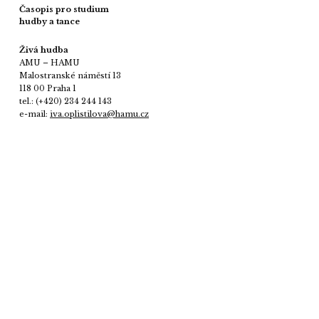
Časopis pro studium
hudby a tance
Živá hudba
AMU – HAMU
Malostranské náměstí 13
118 00 Praha 1
tel.: (+420) 234 244 143
e-mail:
iva.oplistilova@hamu.cz