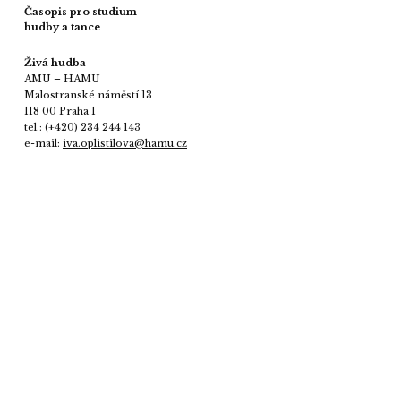
Časopis pro studium
hudby a tance
Živá hudba
AMU – HAMU
Malostranské náměstí 13
118 00 Praha 1
tel.: (+420) 234 244 143
e-mail:
iva.oplistilova@hamu.cz