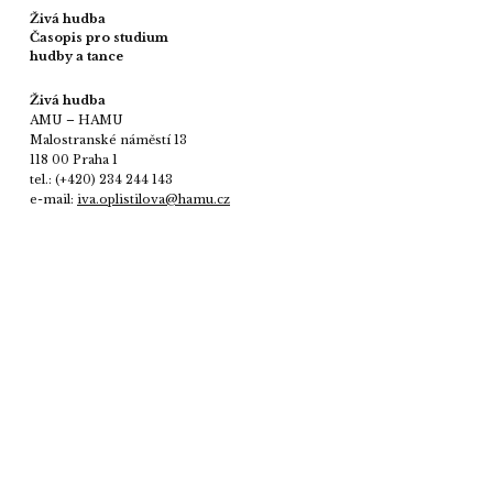
Živá hudba
Časopis pro studium
hudby a tance
Živá hudba
AMU – HAMU
Malostranské náměstí 13
118 00 Praha 1
tel.: (+420) 234 244 143
e-mail:
iva.oplistilova@hamu.cz