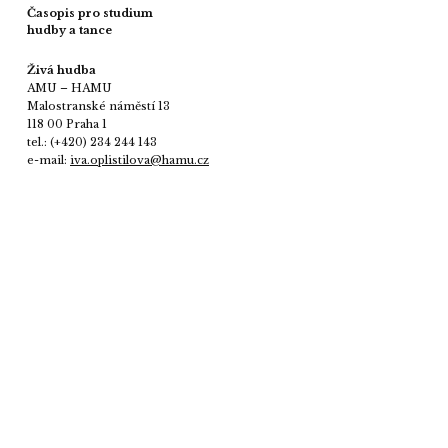
Časopis pro studium
hudby a tance
Živá hudba
AMU – HAMU
Malostranské náměstí 13
118 00 Praha 1
tel.: (+420) 234 244 143
e-mail:
iva.oplistilova@hamu.cz