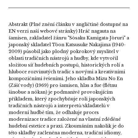
Abstrakt
(Plné znění článku v angličtině dostupné na
EN verzi naší webové stránky) Hráč nagauta na
šamisen, zakladatel žánru "Sōsaku Kamigata-Jōruri" a
japonský skladatel Tōon Katsusuke Nakajima (1940-
2009) působil jako plodný pokrokový myslitel v
oblasti tradičních nástrojů a hudby, kde vytvořil
složitou síť hudebních postupů, historických rolí a
hluboce rozvinutých tradic s novými a kreativními
kompozičními řešeními. Jeho skladba Mizu No En
(Zášť vody) (1969) pro šamisen, hlas a fue (flétnu
šinobue a nókan) je podmanivě provokujícím
příkladem, který zpochybňuje roli japonských
tradičních nástrojů a interpretů/skladatelů v
moderní hudbě tím, že odhaluje proces
modernizace tradice založené na vlastní zděděné
hudební estetice a praxi. Zkoumáním nakolik je do
této skladby začleněna moderna, tradiční idiomy,