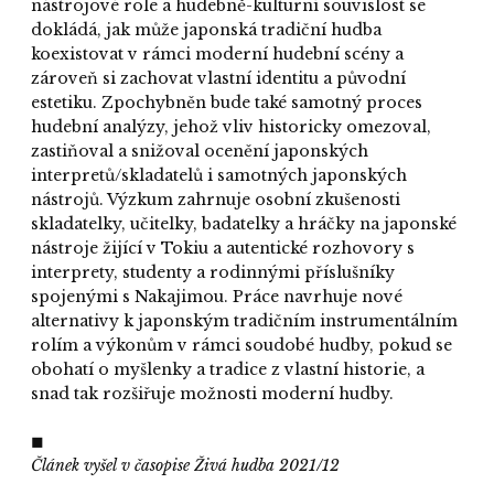
nástrojové role a hudebně-kulturní souvislost se
dokládá, jak může japonská tradiční hudba
koexistovat v rámci moderní hudební scény a
zároveň si zachovat vlastní identitu a původní
estetiku. Zpochybněn bude také samotný proces
hudební analýzy, jehož vliv historicky omezoval,
zastiňoval a snižoval ocenění japonských
interpretů/skladatelů i samotných japonských
nástrojů. Výzkum zahrnuje osobní zkušenosti
skladatelky, učitelky, badatelky a hráčky na japonské
nástroje žijící v Tokiu a autentické rozhovory s
interprety, studenty a rodinnými příslušníky
spojenými s Nakajimou. Práce navrhuje nové
alternativy k japonským tradičním instrumentálním
rolím a výkonům v rámci soudobé hudby, pokud se
obohatí o myšlenky a tradice z vlastní historie, a
snad tak rozšiřuje možnosti moderní hudby.
◼
Článek vyšel v časopise Živá hudba 2021/12