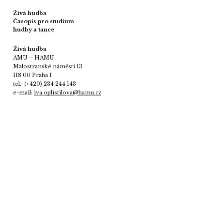
Živá hudba
Časopis pro studium
hudby a tance
Živá hudba
AMU – HAMU
Malostranské náměstí 13
118 00 Praha 1
tel.: (+420) 234 244 143
e-mail:
iva.oplistilova@hamu.cz