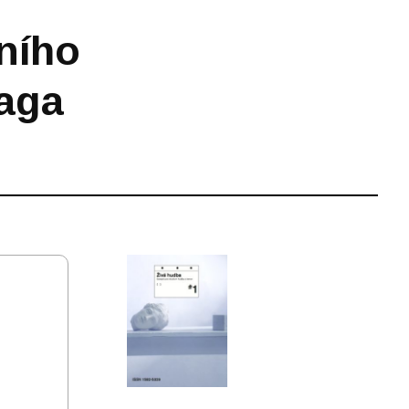
ního
raga