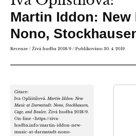
Iva Oplištilová
:
Martin Iddon: New 
Nono, Stockhausen
Recenze
/
Živá hudba 2018/9
/ Publikováno 30. 4. 2019
Citace:
Iva Oplištilová.
Martin Iddon: New
Music at Darmstadt: Nono, Stockhausen,
Cage, and Boulez
. Živá hudba 2018/9.
On-line <https://ziva-
hudba.info/martin-iddon-new-
music-at-darmstadt-nono-