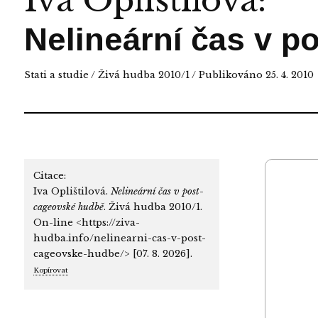
Iva Oplištilová
:
Nelineární čas v 
Stati a studie
/
Živá hudba 2010/1
/ Publikováno 25. 4. 2010
Citace:
Iva Oplištilová.
Nelineární čas v post-
cageovské hudbě
. Živá hudba 2010/1.
On-line <https://ziva-
hudba.info/nelinearni-cas-v-post-
cageovske-hudbe/> [07. 8. 2026].
Kopírovat