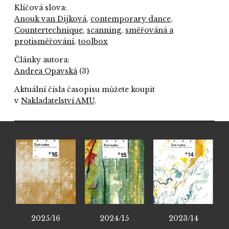
Klíčová slova:
Anouk van Dijková
,
contemporary dance
,
Countertechnique
,
scanning
,
směřováná a
protisměřování
,
toolbox
Články autora:
Andrea Opavská
(3)
Aktuální čísla časopisu můžete koupit
v
Nakladatelství AMU
.
2025/16
2024/15
2023/14