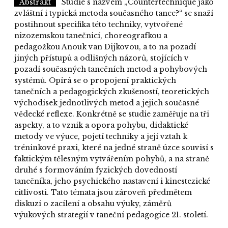
Abstrakt
Studie s názvem „Countertechnique jako
zvláštní i typická metoda současného tance?“ se snaží
postihnout specifika této techniky, vytvořené
nizozemskou tanečnicí, choreografkou a
pedagožkou Anouk van Dijkovou, a to na pozadí
jiných přístupů a odlišných názorů, stojících v
pozadí současných tanečních metod a pohybových
systémů. Opírá se o propojení praktických
tanečních a pedagogických zkušeností, teoretických
východisek jednotlivých metod a jejich současné
vědecké reflexe. Konkrétně se studie zaměřuje na tři
aspekty, a to vznik a opora pohybu, didaktické
metody ve výuce, pojetí techniky a její vztah k
tréninkové praxi, které na jedné straně úzce souvisí s
faktickým tělesným vytvářením pohybů, a na straně
druhé s formováním fyzických dovedností
tanečníka, jeho psychického nastavení i kinestezické
citlivosti. Tato témata jsou zároveň předmětem
diskuzí o zacílení a obsahu výuky, záměrů
výukových strategií v taneční pedagogice 21. století.