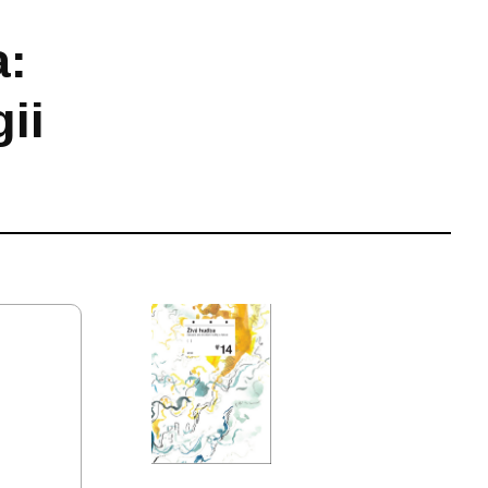
a:
ii