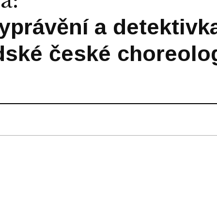
vá
:
yprávění a detektivk
ské české choreolog