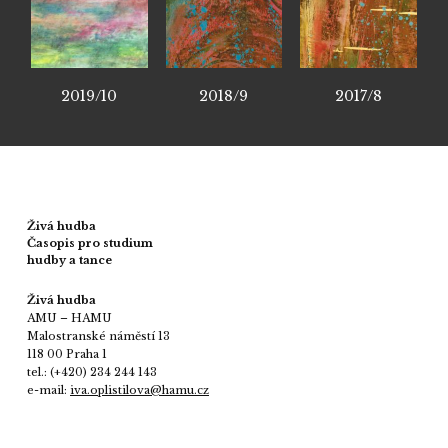
2019/10
2018/9
2017/8
Živá hudba
Časopis pro studium
hudby a tance
Živá hudba
AMU – HAMU
Malostranské náměstí 13
118 00 Praha 1
tel.: (+420) 234 244 143
e-mail:
iva.oplistilova@hamu.cz