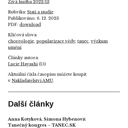
Živá hudba 2022/13
Rubrika:
Stati a studie
Publikováno: 6. 12. 2023
PDF:
download
Klíčová slova:
choreologie
,
popularizace vědy
,
tanec
,
výzkum
umění
Články autora:
Lucie Hayashi
(15)
Aktuální čísla časopisu můžete koupit
v
Nakladatelství AMU
.
Další články
Anna Kotyková, Simona Hybenová:
Tanečný kongres – TANEC.SK