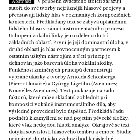
Abstrakt
V průběhu dvacátého století zařazují
autoři do své tvorby nejrůznější hlasové projevy a
představují lidský hlas v rozmanitých kompozičních
kontextech. Předkládaný text se zabývá uplatněním
lidského hlasu v rámci instrumentačního procesu.
Uchopení vokální linky je rozděleno do tří
základních oblastí. První je její dominantní úloha, v
druhé oblasti je hlas rovnocenným partnerem k
ostatním užitým nástrojům a třetí princip je
definován jako barevná úloha vokální složky.
Funkčnost zmíněných principů demonstrují
vybrané ukázky z tvorby Arnolda Schönberga
(Pierrot lunaire) a György Ligetiho (Aventures;
Nouvelles Aventures). Text poukazuje na řadu
faktorů, které může skladatel zohlednit při
kompozici vokálně instrumentálního díla, aby
výsledné provedení bylo úspěšné. Předkládá řadu
podnětů k zamyšlení se nad pojetím pěvecké složky,
které však nedojdou hlubší analýze. Okrajově se text
dotýká souvislosti hlasového témbru a emoce. Studie
primárně slouží jako výchozí bod k následné