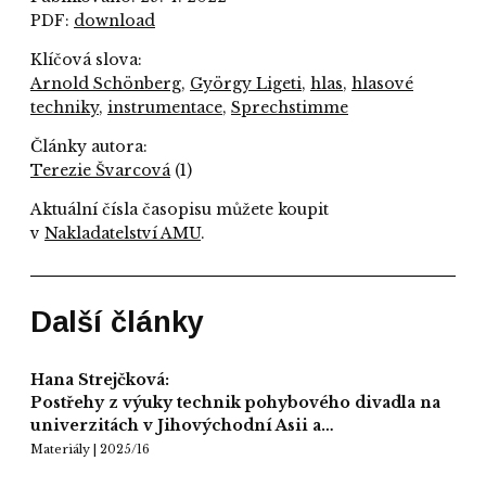
PDF:
download
Klíčová slova:
Arnold Schönberg
,
György Ligeti
,
hlas
,
hlasové
techniky
,
instrumentace
,
Sprechstimme
Články autora:
Terezie Švarcová
(1)
Aktuální čísla časopisu můžete koupit
v
Nakladatelství AMU
.
Další články
Hana Strejčková:
Postřehy z výuky technik pohybového divadla na
univerzitách v Jihovýchodní Asii a…
Materiály | 2025/16