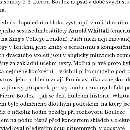
ní sonáty č. 2, kterou Boulez napsal v době svých stu
na.
lední v dopoledním bloku vystoupil v roli hlavního
jícího šestasedmdesátiletý
Arnold Whittall
(emerit
 na King’s College London). Patří mezi nejuznávaněj
gy v Británii, jeho knihy o serialismu a kompozičn
h dvacátého století jsou v anglicky mluvících zemí
ny za základní učební texty. Možná právě proto byl
a nejméně konkrétní – všichni přítomní jeho podr
ostrost jeho pohledu znají. Pro účastníka zvnějšku al
zajímavý příspěvek, prostý souhrn známých fakt p
ierre Boulez – jak se dělá hudební historie. Whitta
ní bylo odměněno dlouhým potleskem, na který jse
a o několik hodin později při rozhovoru Bouleze
em na pódiu těsně před koncertem skladeb s elektr
vyjadřoval především úctu přítomných, v podstatě