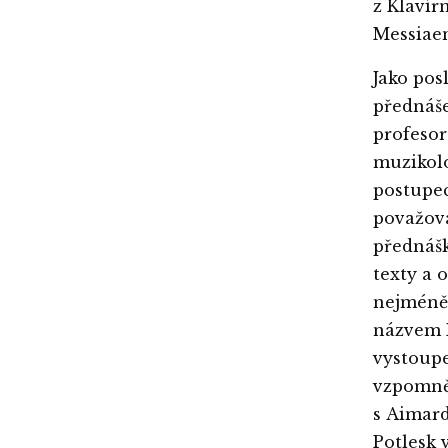
z Klavír
Messiae
Jako pos
přednáše
profesor
muzikolo
postupec
považová
přednášk
texty a 
nejméně 
názvem P
vystoupe
vzpomněl
s Aimard
Potlesk 