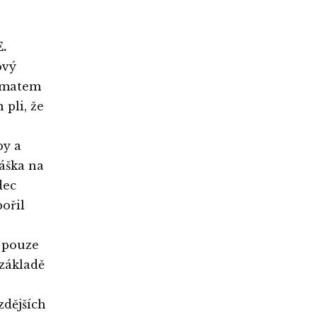
E.
ový
tématem
pli, že
by a
áška na
dec
ořil
, pouze
 základě
zdějších