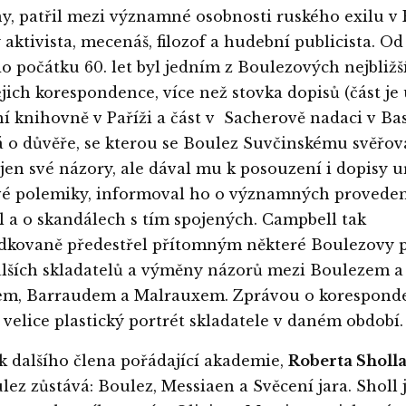
ny, patřil mezi významné osobnosti ruského exilu v P
ý aktivista, mecenáš, filozof a hudební publicista. O
do počátku 60. let byl jedním z Boulezových nejbližš
Jejich korespondence, více než stovka dopisů (část je
í knihovně v Paříži a část v Sacherově nadaci v Basi
 o důvěře, se kterou se Boulez Suvčinskému svěřova
jen své názory, ale dával mu k posouzení i dopisy 
vé polemiky, informoval ho o významných provede
l a o skandálech s tím spojených. Campbell tak
dkovaně předestřel přítomným některé Boulezovy p
lších skladatelů a výměny názorů mezi Boulezem a
m, Barraudem a Malrauxem. Zprávou o korespond
l velice plastický portrét skladatele v daném období.
k dalšího člena pořádající akademie,
Roberta Sholl
ulez zůstává: Boulez, Messiaen a Svěcení jara. Sholl