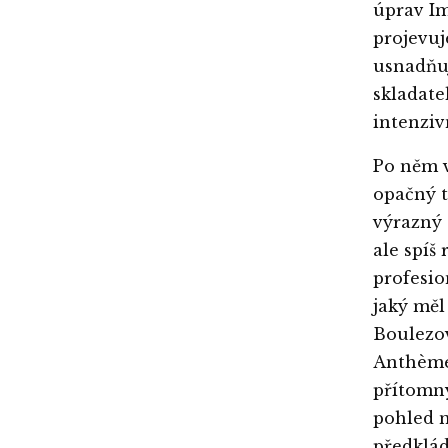
úprav Im
projevuj
usnadňuj
skladate
intenziv
Po něm 
opačný t
výrazný 
ale spíš
profesi
jaký měl
Boulezov
Anthèmes
přítomný
pohled n
předklád