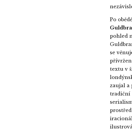
nezávis
Po obědě
Guldbr
pohled n
Guldbran
se věnu
přívržen
textu v 
londýnsk
zaujal a
tradiční
serialis
prostřed
iracioná
ilustrov