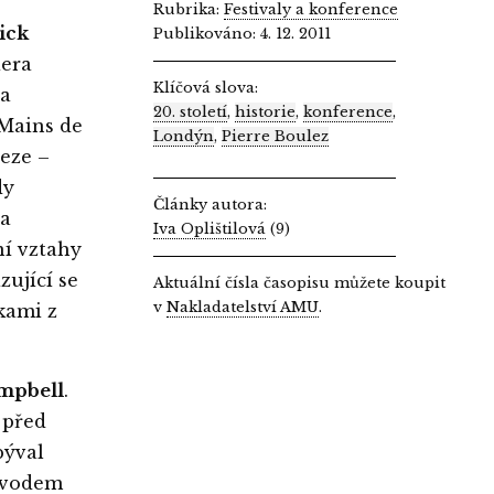
Rubrika:
Festivaly a konference
ick
Publikováno: 4. 12. 2011
iera
Klíčová slova:
la
20. století
,
historie
,
konference
,
 Mains de
Londýn
,
Pierre Boulez
leze –
dy
Články autora:
la
Iva Oplištilová
(9)
ní vztahy
zující se
Aktuální čísla časopisu můžete koupit
v
Nakladatelství AMU
.
kami z
mpbell
.
 před
býval
původem