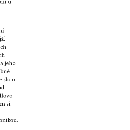
dií u
ní
ší
ích
ch
a jeho
obné
e šlo o
od
llovo
m si
onikou.