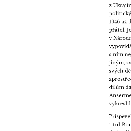
z Ukraji
politick
1946 až 
přátel. 
v Národn
vypovídá
s ním ne
jiným, s
svých dě
zprostře
dílům da
Anserme
vykresli
Příspěve
titul Bo