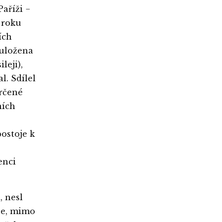
aříži −
d roku
ích
 uložena
leji),
l. Sdílel
určené
ních
ostoje k
enci
a
, nesl
 je, mimo