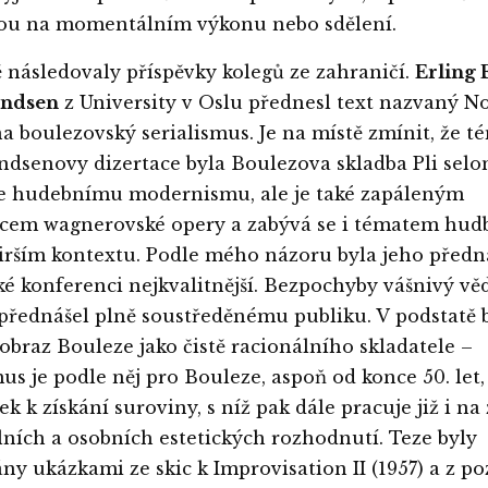
lou na momentálním výkonu nebo sdělení.
 následovaly příspěvky kolegů ze zahraničí.
Erling 
andsen
z University v Oslu přednesl text nazvaný N
a boulezovský serialismus. Je na místě zmínit, že 
dsenovy dizertace byla Boulezova skladba Pli selon 
je hudebnímu modernismu, ale je také zapáleným
cem wagnerovské opery a zabývá se i tématem hud
širším kontextu. Podle mého názoru byla jeho předn
é konferenci nejkvalitnější. Bezpochyby vášnivý vě
 přednášel plně soustředěnému publiku. V podstatě b
 obraz Bouleze jako čistě racionálního skladatele –
mus je podle něj pro Bouleze, aspoň od konce 50. let
ek k získání suroviny, s níž pak dále pracuje již i na
lních a osobních estetických rozhodnutí. Teze byly
ány ukázkami ze skic k Improvisation II (1957) a z po