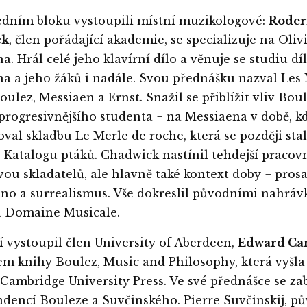
dním bloku vystoupili místní muzikologové:
Roder
ck
, člen pořádající akademie, se specializuje na Oliv
a. Hrál celé jeho klavírní dílo a věnuje se studiu dí
a a jeho žáků i nadále. Svou přednášku nazval Les
Boulez, Messiaen a Ernst. Snažil se přiblížit vliv Bou
progresivnějšího studenta − na Messiaena v době, k
al skladbu Le Merle de roche, která se později sta
 Katalogu ptáků. Chadwick nastínil tehdejší pracov
vou skladatelů, ale hlavně také kontext doby − prosa
čno a surrealismus. Vše dokreslil původními nahráv
ů Domaine Musicale.
ší vystoupil člen University of Aberdeen,
Edward Ca
em knihy Boulez, Music and Philosophy, která vyšla
Cambridge University Press. Ve své přednášce se za
dencí Bouleze a Suvčinského. Pierre Suvčinskij, 