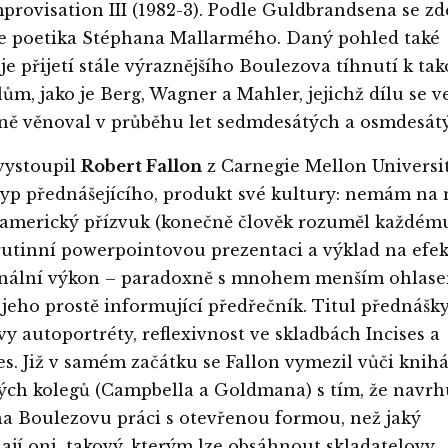
provisation III (1982-3). Podle Guldbrandsena se zd
e poetika Stéphana Mallarmého. Daný pohled také
e přijetí stále výraznějšího Boulezova tíhnutí k ta
lům, jako je Berg, Wagner a Mahler, jejichž dílu se v
ně věnoval v průběhu let sedmdesátých a osmdesát
vystoupil
Robert Fallon
z Carnegie Mellon Universit
yp přednášejícího, produkt své kultury: nemám na 
americký přízvuk (konečně člověk rozuměl každému 
 rutinní powerpointovou prezentaci a výklad na efekt
onální výkon – paradoxně s mnohem menším ohlase
 jeho prostě informující předřečník. Titul přednášky
y autoportréty, reflexivnost ve skladbách Incises a
. Již v samém začátku se Fallon vymezil vůči knih
ch kolegů (Campbella a Goldmana) s tím, že navrhu
a Boulezovu práci s otevřenou formou, než jaký
ají oni, takový, kterým lze obsáhnout skladatelovy