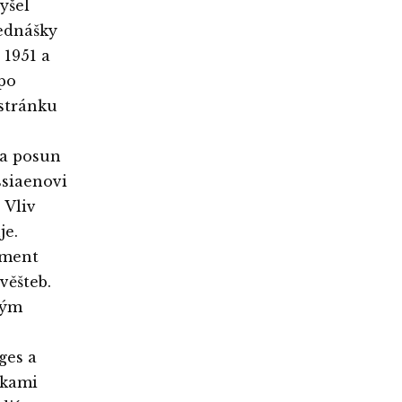
yšel
ednášky
 1951 a
po
 stránku
na posun
ssiaenovi
 Vliv
je.
oment
věšteb.
vým
ges a
zkami