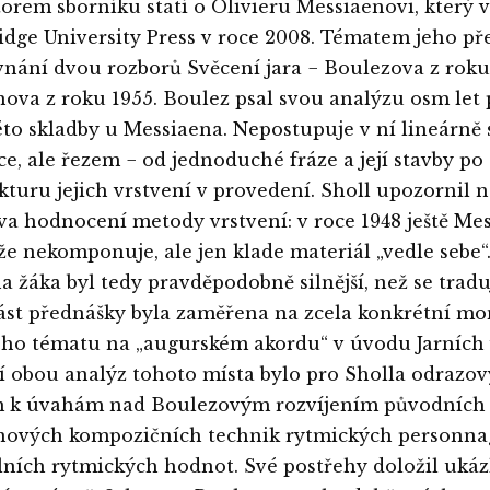
itorem sborníku statí o Olivieru Messiaenovi, který v
dge University Press v roce 2008. Tématem jeho př
vnání dvou rozborů Svěcení jara − Boulezova z roku
ova z roku 1955. Boulez psal svou analýzu osm let 
éto skladby u Messiaena. Nepostupuje v ní lineárně
ce, ale řezem − od jednoduché fráze a její stavby po
kturu jejich vrstvení v provedení. Sholl upozornil 
a hodnocení metody vrstvení: v roce 1948 ještě Me
 že nekomponuje, ale jen klade materiál „vedle sebe“.
na žáka byl tedy pravděpodobně silnější, než se tradu
ást přednášky byla zaměřena na zcela konkrétní m
ho tématu na „augurském akordu“ v úvodu Jarních 
 obou analýz tohoto místa bylo pro Sholla odrazo
 k úvahám nad Boulezovým rozvíjením původních
nových kompozičních technik rytmických personna
lních rytmických hodnot. Své postřehy doložil uká