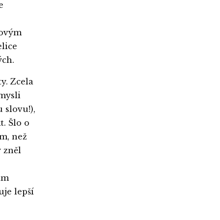
e
kovým
elice
ých.
y. Zcela
mysli
slovu!),
. Šlo o
m, než
 zněl
ám
je lepší