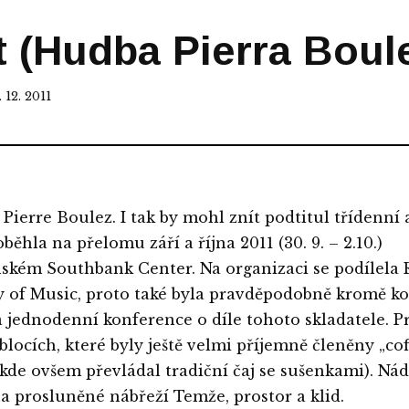
t (Hudba Pierra Boul
 12. 2011
Pierre Boulez. I tak by mohl znít podtitul třídenní 
běhla na přelomu září a října 2011 (30. 9. – 2.10.)
ském Southbank Center. Na organizaci se podílela 
of Music, proto také byla pravděpodobně kromě k
 jednodenní konference o díle tohoto skladatele. P
blocích, které byly ještě velmi příjemně členěny „co
(kde ovšem převládal tradiční čaj se sušenkami). Ná
a prosluněné nábřeží Temže, prostor a klid.