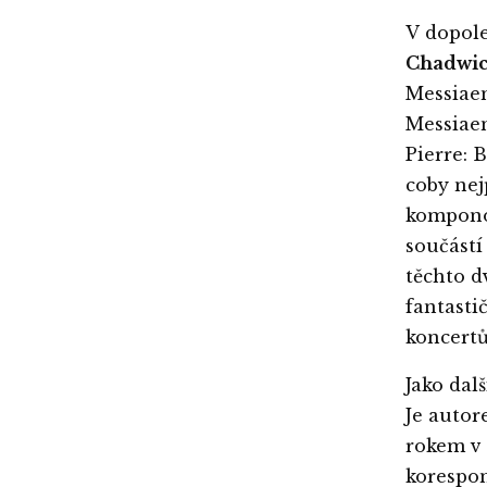
V dopole
Chadwi
Messiaen
Messiaen
Pierre: 
coby nej
komponov
součástí
těchto d
fantasti
koncert
Jako dal
Je autor
rokem v 
korespon