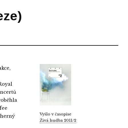
eze)
akce,
Royal
oncertů
roběhla
ffee
Vyšlo v časopise
dherný
Živá hudba 2011/2