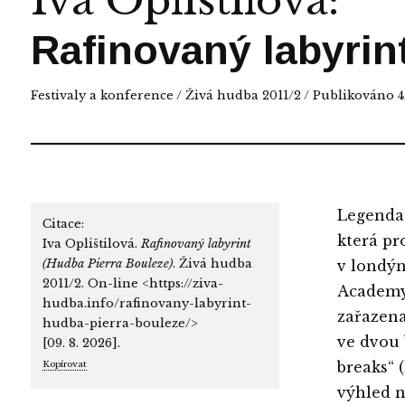
Iva Oplištilová
:
Rafinovaný labyrin
Festivaly a konference
/
Živá hudba 2011/2
/ Publikováno 4.
Legenda 
Citace:
která pro
Iva Oplištilová.
Rafinovaný labyrint
(Hudba Pierra Bouleze)
. Živá hudba
v londýn
2011/2. On-line <https://ziva-
Academy 
hudba.info/rafinovany-labyrint-
zařazena
hudba-pierra-bouleze/>
ve dvou 
[09. 8. 2026].
breaks“ 
Kopírovat
výhled n