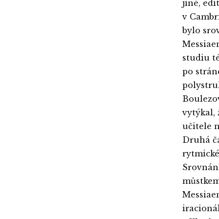
jiné, ed
v Cambri
bylo sro
Messiaen
studiu t
po strán
polystru
Boulezov
vytýkal,
učitele 
Druhá č
rytmické
Srovnání
můstkem
Messiae
iracioná