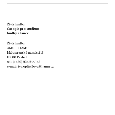
Živá hudba
Časopis pro studium
hudby a tance
Živá hudba
AMU – HAMU
Malostranské náměstí 13
118 00 Praha 1
tel.: (+420) 234 244 143
e-mail:
iva.oplistilova@hamu.cz