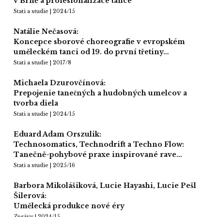
v Brně a profesionalizace tance
Stati a studie | 2024/15
Natálie Nečasová:
Koncepce sborové choreografie v evropském
uměleckém tanci od 19. do první třetiny…
Stati a studie | 2017/8
Michaela Dzurovčínová:
Prepojenie tanečných a hudobných umelcov a
tvorba diela
Stati a studie | 2024/15
Eduard Adam Orszulik:
Technosomatics, Technodrift a Techno Flow:
Tanečně-pohybové praxe inspirované rave…
Stati a studie | 2025/16
Barbora Mikolášiková, Lucie Hayashi, Lucie Pešl
Šilerová:
Umělecká produkce nové éry
Zprávy | 2024/15