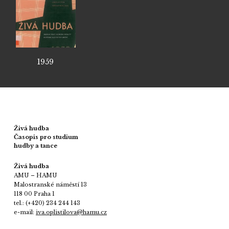
1959
Živá hudba
Časopis pro studium
hudby a tance
Živá hudba
AMU – HAMU
Malostranské náměstí 13
118 00 Praha 1
tel.: (+420) 234 244 143
e-mail:
iva.oplistilova@hamu.cz