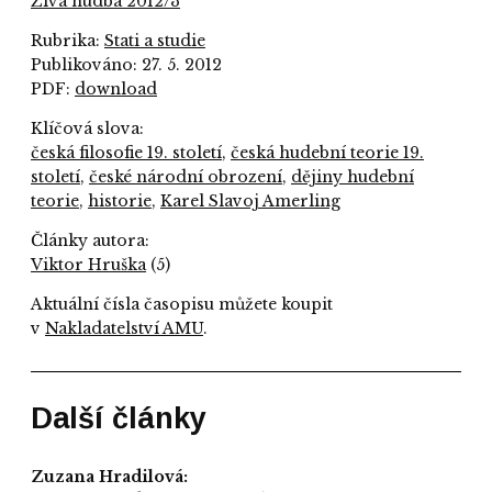
Živá hudba 2012/3
Rubrika:
Stati a studie
Publikováno: 27. 5. 2012
PDF:
download
Klíčová slova:
česká filosofie 19. století
,
česká hudební teorie 19.
století
,
české národní obrození
,
dějiny hudební
teorie
,
historie
,
Karel Slavoj Amerling
Články autora:
Viktor Hruška
(5)
Aktuální čísla časopisu můžete koupit
v
Nakladatelství AMU
.
Další články
Zuzana Hradilová: