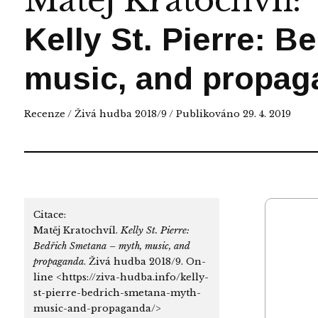
Matěj Kratochvíl
:
Kelly St. Pierre: 
music, and propag
Recenze
/
Živá hudba 2018/9
/ Publikováno 29. 4. 2019
Citace:
Matěj Kratochvíl.
Kelly St. Pierre:
Bedřich Smetana – myth, music, and
propaganda
. Živá hudba 2018/9. On-
line <https://ziva-hudba.info/kelly-
st-pierre-bedrich-smetana-myth-
music-and-propaganda/>