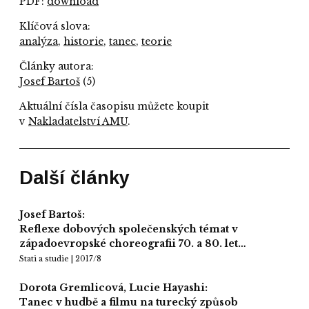
PDF:
download
Klíčová slova:
analýza
,
historie
,
tanec
,
teorie
Články autora:
Josef Bartoš
(5)
Aktuální čísla časopisu můžete koupit
v
Nakladatelství AMU
.
Další články
Josef Bartoš:
Reflexe dobových společenských témat v
západoevropské choreografii 70. a 80. let…
Stati a studie | 2017/8
Dorota Gremlicová, Lucie Hayashi:
Tanec v hudbě a filmu na turecký způsob