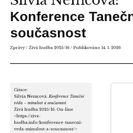
Silvia Nemcová
:
Konference Tanečn
současnost
Zprávy
/
Živá hudba 2025/16
/ Publikováno 14. 1. 2026
Citace:
Silvia Nemcová.
Konference Taneční
věda – minulost a současnost
.
Živá hudba 2025/16. On-line
<https://ziva-
hudba.info/konference-tanecni-
veda-minulost-a-soucasnost/>