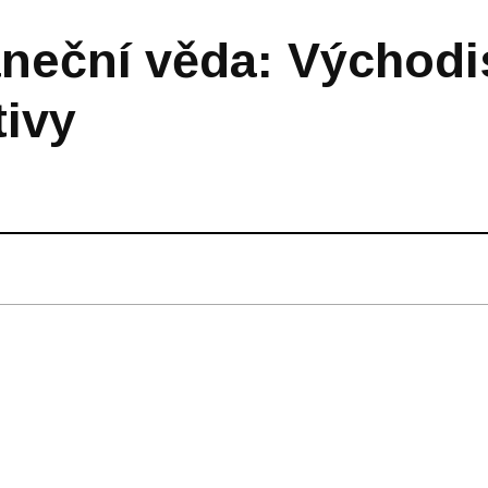
neční věda: Východi
tivy