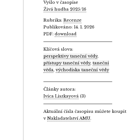
Vyšlo v časopise
Živá hudba 2025/16
Rubrika:
Recenze
Publikováno: 14. 1. 2026
PDF:
download
Klíčová slova:
perspektivy taneční vědy
,
přístupy taneční vědy
,
taneční
věda
,
východiska taneční vědy
Články autora:
Ivica Liszkayová
(3)
Aktuální čísla časopisu můžete koupit
v
Nakladatelství AMU
.