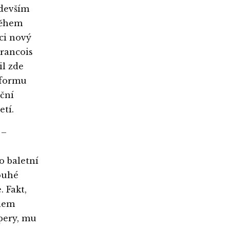
edevším
během
ci nový
Francois
il zde
 formu
ční
etí.
 –
o baletní
louhé
. Fakt,
elem
Opery, mu