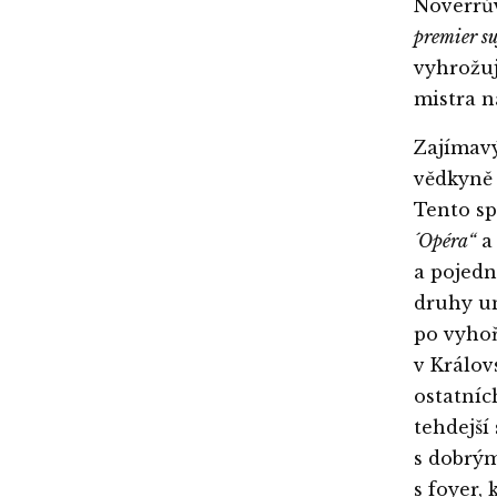
Noverrů
premier su
vyhrožuj
mistra n
Zajímav
vědkyně 
Tento sp
´Opéra“
a 
a pojedn
druhy um
po vyhoř
v Králov
ostatníc
tehdejší
s dobrým
s foyer, 