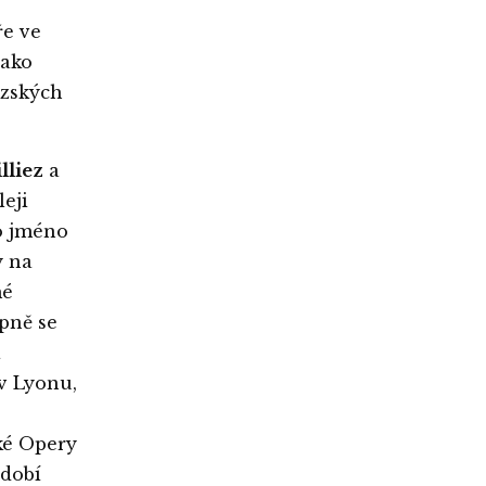
ře ve
jako
uzských
lliez
a
eji
ho jméno
y na
mé
upně se
á
v Lyonu,
ké Opery
bdobí