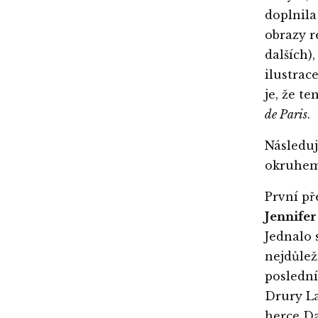
doplnila
obrazy r
dalších),
ilustrac
je, že t
de Paris
.
Následu
okruhem 
První př
Jennife
Jednalo 
nejdůlež
poslední
Drury La
herce Da