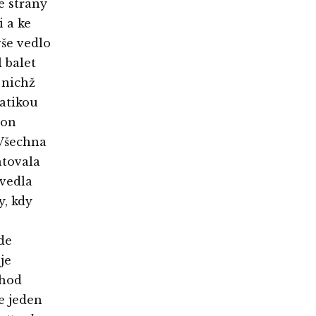
e strany
i a ke
še vedlo
 balet
z nichž
matikou
ion
 Všechna
ntovala
uvedla
y, kdy
de
je
chod
e jeden