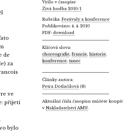
Vyšlo v časopise
Živá hudba 2010/1
ěl
Rubrika:
Festivaly a konference
Publikováno: 4. 4. 2010
h
PDF:
download
Tato
um
Klíčová slova:
choreografie
,
francie
,
historie
,
e de
konference
,
tanec
le) za
rancois
Články autora:
Petra Dotlačilová
(8)
re ve
Aktuální čísla časopisu můžete koupit
 přijetí
v
Nakladatelství AMU
.
,
vo bylo