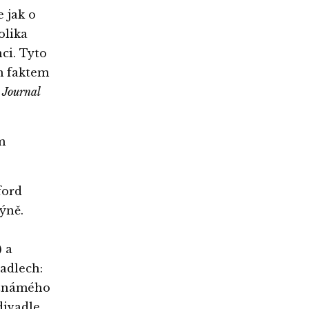
 jak o
olika
nci. Tyto
m faktem
h
Journal
m
ford
ýně.
) a
adlech:
 známého
divadle