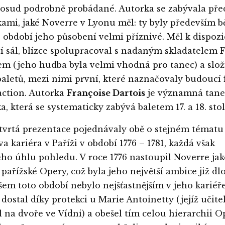
osud podrobně probádané. Autorka se zabývala př
mi, jaké Noverre v Lyonu měl: ty byly především 
období jeho působení velmi příznivé. Měl k dispozi
í sál, blízce spolupracoval s nadaným skladatelem 
m (jeho hudba byla velmi vhodná pro tanec) a slož
letů, mezi nimi první, které naznačovaly budoucí
´action. Autorka
Françoise Dartois
je významná tane
a, která se systematicky zabývá baletem 17. a 18. stol
čtvrtá prezentace pojednávaly obě o stejném tématu
a kariéra v Paříži v období 1776 – 1781, každá však
ého úhlu pohledu. V roce 1776 nastoupil Noverre jak
 pařížské Opery, což byla jeho největší ambice již d
šem toto období nebylo nejšťastnějším v jeho kariéře
 dostal díky protekci u Marie Antoinetty (jejíž učit
l na dvoře ve Vídni) a obešel tím celou hierarchii 