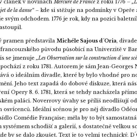
v článek v novinách
Mercure de France
z roku 1776 –
„L
jet de la danse“
– kde si stěžuje na podmínky v Opeře 
e svým odchodem. 1776 je rok, kdy na pozici baletn
astoupil.
ý pramen představila
Michéle Sajous d´Oria
, divade
francouzského původu působící na Univerzitě v Bari 
is se jmenuje
„Les Observation sur la construction d´une sc
pochází z roku 1781. Autorem je sám Jean-Georges 
ává o ideálním divadle, které by bylo vhodné pro n
ění. Jeho text zapadá do dobové diskuze, která ná
ení Opery 8. 6. 1781, která se tehdy nacházela přím
ském paláci. Noverrovy úvahy se příliš neodlišují o
h osvícenců. Ideální scénou je pro něj divadlo Odéo
 sídlo Comédie Française; měla by to být samostatn
 systémem schodišť a galerií, s dostatečně velkou s
kde by se dalo zkoušet. Text je to velmi technický. D