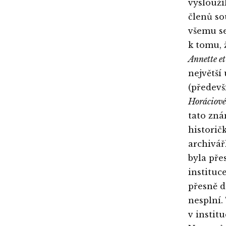
vyslouži
členů so
všemu se
k tomu, 
Annette e
největší
(předevš
Horáciové
tato zná
historič
archivá
byla pře
instituc
přesně d
nesplní.
v instit