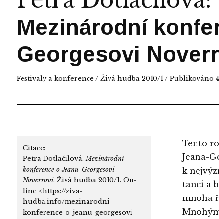
Petra Dotlačilová
:
Mezinárodní konfe
Georgesovi Noverr
Festivaly a konference
/
Živá hudba 2010/1
/ Publikováno 4.
Tento ro
Citace:
Jeana-Ge
Petra Dotlačilová.
Mezinárodní
konference o Jeanu-Georgesovi
k nejvýz
Noverrovi
. Živá hudba 2010/1. On-
tanci a 
line <https://ziva-
mnoha ře
hudba.info/mezinarodni-
Mnohými 
konference-o-jeanu-georgesovi-