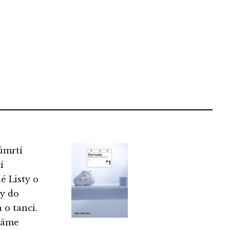
 úmrtí
í
é Listy o
ny do
 o tanci.
známe