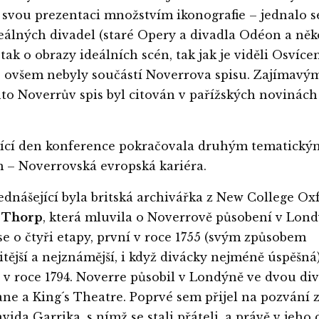
 svou prezentaci množstvím ikonografie – jednalo se
eálných divadel (staré Opery a divadla Odéon a něk
 tak o obrazy ideálních scén, tak jak je viděli Osvíce
e ovšem nebyly součástí Noverrova spisu. Zajímavý
ento Noverrův spis byl citován v pařížských novinác
jící den konference pokračovala druhým tematický
– Noverrovská evropská kariéra.
ednášející byla britská archivářka z New College Ox
r Thorp
, která mluvila o Noverrově působení v Lond
se o čtyři etapy, první v roce 1755 (svým způsobem
itější a nejznámější, i když divácky nejméně úspěšná
 v roce 1794. Noverre působil v Londýně ve dvou div
ne a King´s Theatre. Poprvé sem přijel na pozvání
vida Garrika, s nímž se stali přáteli, a právě v jeho 