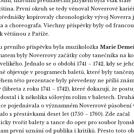
dní, hlavním přednášecím jazykem byla však stále
ština. První okruh se tedy věnoval Noverrově karié
 přednášky kopírovaly chronologicky vývoj Noverra 
a a choreografa. Všechny příspěvky byly od franco
k většinou z Paříže.
u prvního příspěvku byla muzikoložka
Marie Demei
matem byly Noverrovy začátky coby tanečníka na kol
velikého. Jednalo se o období 1741 – 1742, kdy se je
ně objevuje v programech baletů, které byly tančen
Během této prezentace byly převedeny ne příliš zná
(libreta z roku 1741 – 1742), které dokazují, že post
dostal i k několika sólovým rolím v baletech. Druh
ace pojednávala o významném Noverrově působení 
alo s přestávkami deset let (1750 – 1760). Zde začal
icky tvořit balety a tance do oper pro soubor lyons
 tam první uznání od publika i kritiků. Přesto toto o