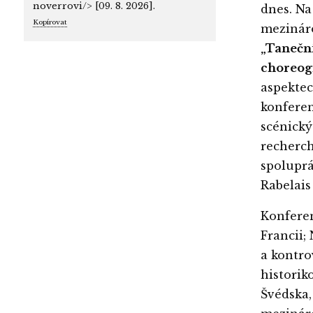
noverrovi/> [09. 8. 2026].
dnes. Na
Kopírovat
mezinárod
„Taneční
choreogr
aspektec
konferen
scénický
recherch
spoluprá
Rabelais
Konferen
Francii;
a kontro
historik
Švédska,