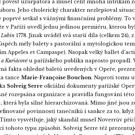
l pověst uzurpátora a musel čelit mnoha intrikám z
uboru. Jeho cholerický charakter nezlepšoval situac
 poprvé setkal s vážnými finančními problémy. To v
že v Paříži uvedl jednu jedinou premiéru, kterou byl
t Lubin
1778. Jinak uváděl svá starší díla (celkem 24), 
 úspěch měly balety s pastorální a mytologickou te
ím Appeles et Campaspe). Naopak velký ballet d´act
 a Kuriácové
u pařížského publika naprosto propadl.
má fakta ohledně baletů uvedených v Opeře, preze
ka tance
Marie-Françoise Bouchon
. Naproti tomu 
řka
Solveig Serre
oficiální dokumenty pařížské Oper
sně rozepsána organizace a pravidla fungování této
e, která byla silně hierarchizovaná. Mimo jiné jsou z
efinované povinnosti tanečníků i sankce za to, když 
 Tímto vysvětluje, jaký skandál musel Noverrův pří
uci tohoto typu způsobit. Solveig Serre též prezentuj