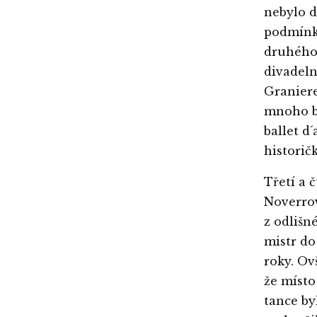
nebylo d
podmínka
druhého 
divadeln
Graniere
mnoho ba
ballet d
historičk
Třetí a 
Noverrov
z odlišn
mistr do
roky. Ov
že místo
tance by