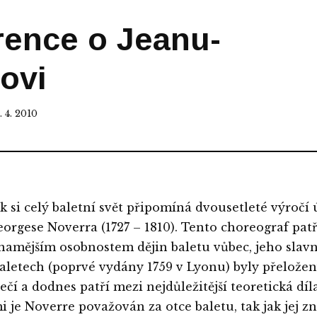
rence o Jeanu-
ovi
 4. 2010
k si celý baletní svět připomíná dvousetleté výročí
orgese Noverra (1727 – 1810). Tento choreograf patř
namějším osobnostem dějin baletu vůbec, jeho slavn
baletech (poprvé vydány 1759 v Lyonu) byly přelože
čí a dodnes patří mezi nejdůležitější teoretická díla
je Noverre považován za otce baletu, tak jak jej 