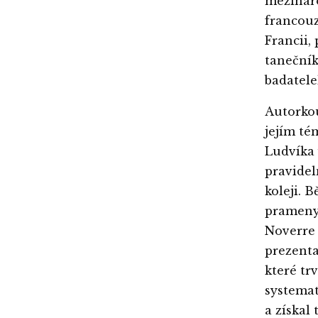
mezináro
francouz
Francii,
tanečník
badatele
Autorko
jejím té
Ludvíka 
pravidel
koleji. 
prameny 
Noverre 
prezent
které trv
systemat
a získal