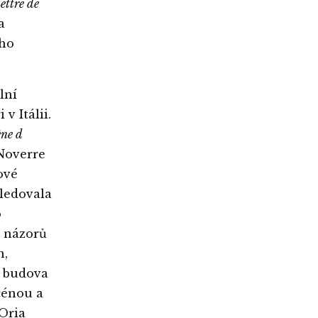
ettre de
a
ího
lní
v Itálii.
ène d
Noverre
ové
sledovala
o
d názorů
n,
á budova
cénou a
´Oria