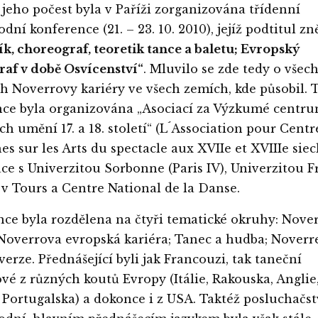
 jeho počest byla v Paříži zorganizována třídenní
ní konference (21. – 23. 10. 2010), jejíž podtitul zn
k, choreograf, teoretik tance a baletu; Evropský
af v době Osvícenství“
. Mluvilo se zde tedy o všec
h Noverrovy kariéry ve všech zemích, kde působil. 
ce byla organizována „Asociací za Výzkumé centr
ch umění 17. a 18. století“ (L´Association pour Centr
es sur les Arts du spectacle aux XVIIe et XVIIIe siec
ce s Univerzitou Sorbonne (Paris IV), Univerzitou F
 v Tours a Centre National de la Danse.
ce byla rozdělena na čtyři tematické okruhy: Nover
 Noverrova evropská kariéra; Tanec a hudba; Noverre:
verze. Přednášející byli jak Francouzi, tak taneční
ové z různých koutů Evropy (Itálie, Rakouska, Anglie
 Portugalska) a dokonce i z USA. Taktéž posluchačst