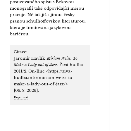
posuzovaného spisu s Bekovou
monografií také odpo­vídající měrou
pracuje. Né tak již s jinou, česky
psanou schulhoffov­skou literaturou,
která je limitována jazykovou
bariérou.
Citace:
Jaromír Havlík.
Miriam Weiss: To
Make a Lady out of Jazz
. Živá hudba
2011/2. On-line <https://ziva-
hudba.info/miriam-weiss-to-
make-a-lady-out-of-jazz/>
[06. 8. 2026].
Kopírovat