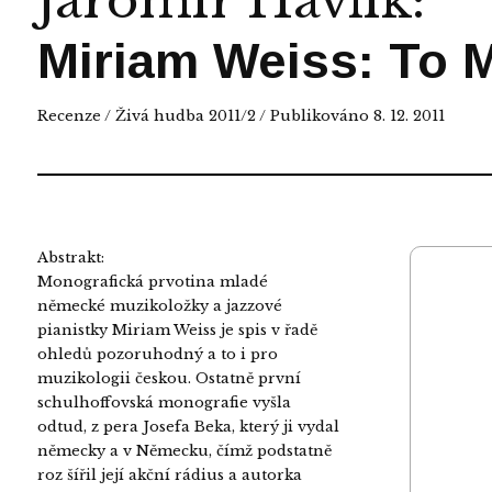
Jaromír Havlík
:
Miriam Weiss: To M
Recenze
/
Živá hudba 2011/2
/ Publikováno 8. 12. 2011
Abstrakt:
Monografická prvotina mladé
německé muzikoložky a jazzové
pianistky Miriam Weiss je spis v řadě
ohledů pozoruhodný a to i pro
muzikologii českou. Ostatně první
schulhoffovská monografie vyšla
odtud, z pera Josefa Beka, který ji vydal
německy a v Německu, čímž podstatně
roz šířil její akční rádius a autorka