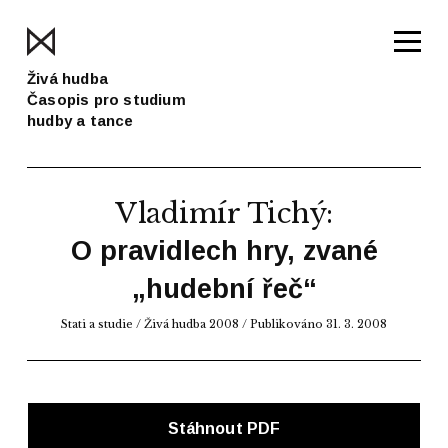
Živá hudba
Časopis pro studium
hudby a tance
Vladimír Tichý
:
O pravidlech hry, zvané
„hudební řeč“
Stati a studie
/
Živá hudba 2008
/ Publikováno 31. 3. 2008
Stáhnout PDF