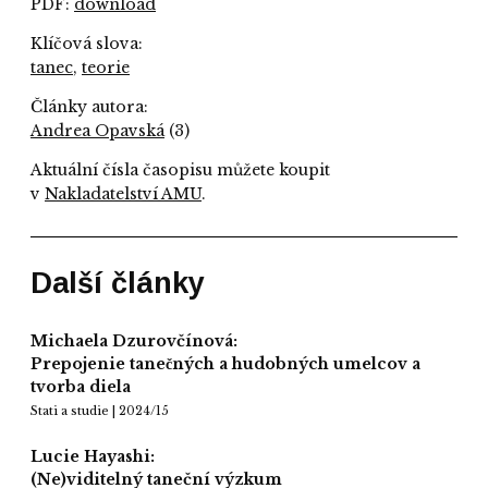
PDF:
download
Klíčová slova:
tanec
,
teorie
Články autora:
Andrea Opavská
(3)
Aktuální čísla časopisu můžete koupit
v
Nakladatelství AMU
.
Další články
Michaela Dzurovčínová:
Prepojenie tanečných a hudobných umelcov a
tvorba diela
Stati a studie | 2024/15
Lucie Hayashi:
(Ne)viditelný taneční výzkum