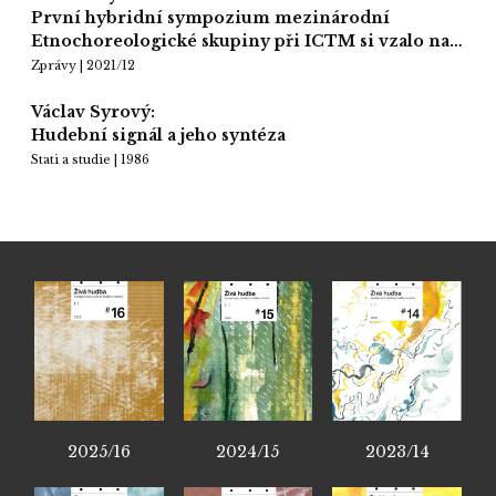
První hybridní sympozium mezinárodní
Etnochoreologické skupiny při ICTM si vzalo na…
Zprávy | 2021/12
Václav Syrový:
Hudební signál a jeho syntéza
Stati a studie | 1986
2025/16
2024/15
2023/14