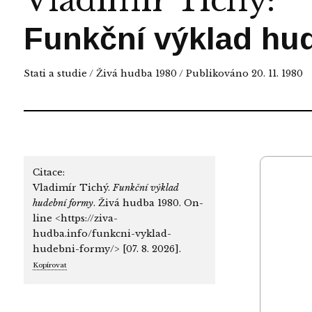
Vladimír Tichý
:
Funkční výklad hu
Stati a studie
/
Živá hudba 1980
/ Publikováno 20. 11. 1980
Citace:
Vladimír Tichý.
Funkční výklad
hudební formy
. Živá hudba 1980. On-
line <https://ziva-
hudba.info/funkcni-vyklad-
hudebni-formy/> [07. 8. 2026].
Kopírovat