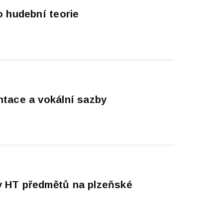
o hudební teorie
ntace a vokální sazby
 HT předmětů na plzeňské