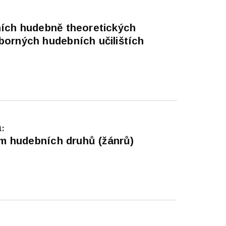
ních hudebně theoretických
orných hudebních učilištích
:
nám hudebních druhů (žánrů)