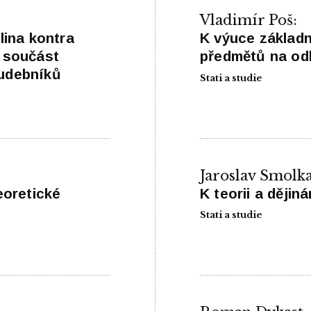
Vladimír Poš:
lina kontra
K výuce základ
á součást
předmětů na odb
hudebníků
Stati a studie
Jaroslav Smolka
eoretické
K teorii a ději
Stati a studie