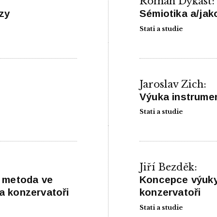
Roman Dykast:
zy
Sémiotika a/jak
Stati a studie
Jaroslav Zich:
Výuka instrume
Stati a studie
Jiří Bezděk:
á metoda ve
Koncepce výuky
na konzervatoři
konzervatoři
Stati a studie