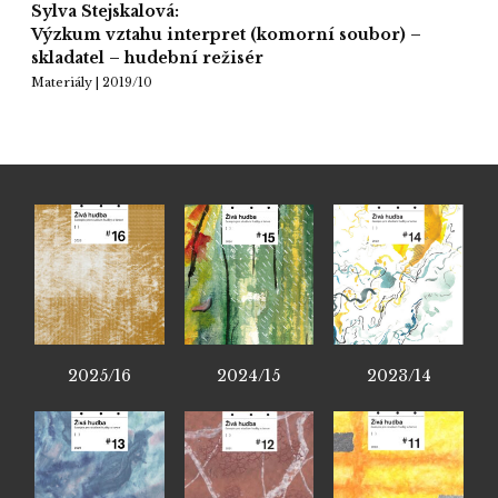
Sylva Stejskalová:
Výzkum vztahu interpret (komorní soubor) –
skladatel – hudební režisér
Materiály | 2019/10
2025/16
2024/15
2023/14