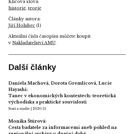
Klíčová slova:
historie
,
teorie
Články autora:
Jiří Holubec
(1)
Aktuální čísla časopisu můžete koupit
v
Nakladatelství AMU
.
Další články
Daniela Machová, Dorota Gremlicová, Lucie
Hayashi:
Tanec v ekonomických kontextech: teoretická
východiska a praktické souvislosti
Stati a studie | 2020/11
Monika Štúrová:
Cesta badatele za informacemi aneb pohled na
regionální archivy v dnešní době