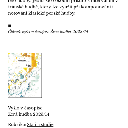
této hudby. Jedná se o osobní přístup k intervalům v
íránské hudbě, který lze využít při komponování i
notování klasické perské hudby.
◼
Článek vyšel v časopise Živá hudba 2023/14
Vyšlo v časopise
Živá hudba 2023/14
Rubrika:
Stati a studie