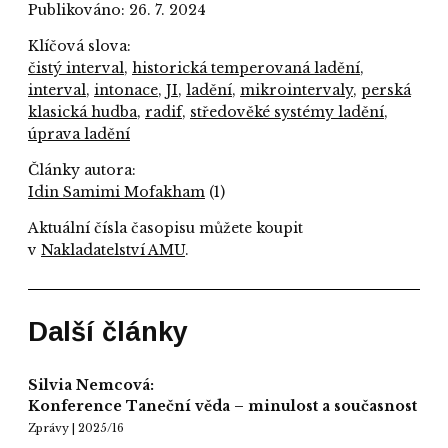
Publikováno: 26. 7. 2024
Klíčová slova:
čistý interval
,
historická temperovaná ladění
,
interval
,
intonace
,
JI
,
ladění
,
mikrointervaly
,
perská
klasická hudba
,
radif
,
středověké systémy ladění
,
úprava ladění
Články autora:
Idin Samimi Mofakham
(1)
Aktuální čísla časopisu můžete koupit
v
Nakladatelství AMU
.
Další články
Silvia Nemcová:
Konference Taneční věda – minulost a současnost
Zprávy | 2025/16