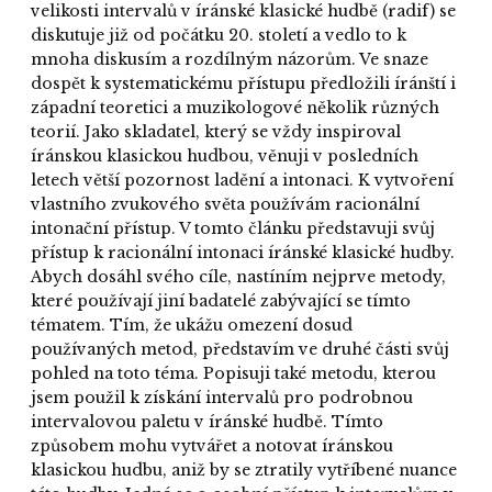
velikosti intervalů v íránské klasické hudbě (radif) se
diskutuje již od počátku 20. století a vedlo to k
mnoha diskusím a rozdílným názorům. Ve snaze
dospět k systematickému přístupu předložili íránští i
západní teoretici a muzikologové několik různých
teorií. Jako skladatel, který se vždy inspiroval
íránskou klasickou hudbou, věnuji v posledních
letech větší pozornost ladění a intonaci. K vytvoření
vlastního zvukového světa používám racionální
intonační přístup. V tomto článku představuji svůj
přístup k racionální intonaci íránské klasické hudby.
Abych dosáhl svého cíle, nastíním nejprve metody,
které používají jiní badatelé zabývající se tímto
tématem. Tím, že ukážu omezení dosud
používaných metod, představím ve druhé části svůj
pohled na toto téma. Popisuji také metodu, kterou
jsem použil k získání intervalů pro podrobnou
intervalovou paletu v íránské hudbě. Tímto
způsobem mohu vytvářet a notovat íránskou
klasickou hudbu, aniž by se ztratily vytříbené nuance