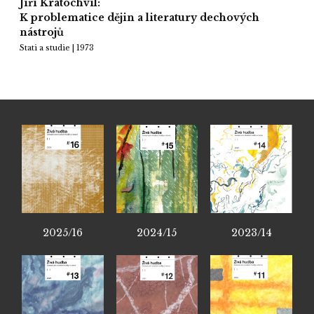
Jiří Kratochvíl:
K problematice dějin a literatury dechových
nástrojů
Stati a studie | 1973
2025/16
2024/15
2023/14