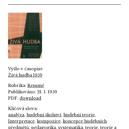
Vyšlo v časopise
Živá hudba 1959
Rubrika:
Resumé
Publikováno: 21. 1. 1959
PDF:
download
Klíčová slova:
analýza
,
hudební školství
,
hudební teorie
,
Interpretace
,
kompozice
,
koncepce hudebních
předmětů
,
pedagogika
,
systematika
,
teorie
,
teorie a