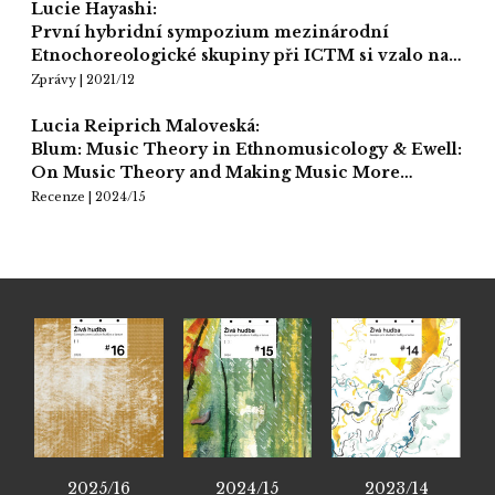
Lucie Hayashi:
První hybridní sympozium mezinárodní
Etnochoreologické skupiny při ICTM si vzalo na…
Zprávy | 2021/12
Lucia Reiprich Maloveská:
Blum: Music Theory in Ethnomusicology & Ewell:
On Music Theory and Making Music More…
Recenze | 2024/15
2025/16
2024/15
2023/14