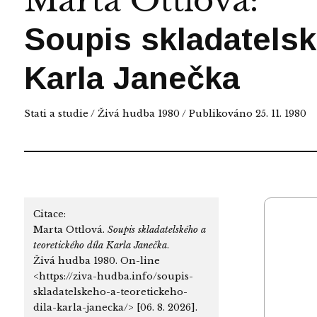
Marta Ottlová
:
Soupis skladatelsk
Karla Janečka
Stati a studie
/
Živá hudba 1980
/ Publikováno 25. 11. 1980
Citace:
Marta Ottlová.
Soupis skladatelského a
teoretického díla Karla Janečka
.
Živá hudba 1980. On-line
<https://ziva-hudba.info/soupis-
skladatelskeho-a-teoretickeho-
dila-karla-janecka/> [06. 8. 2026].