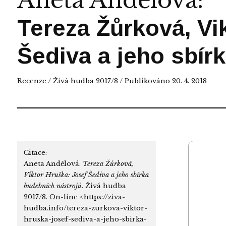
Aneta Andělová
:
Tereza Žůrková, Vi
Šediva a jeho sbír
Recenze
/
Živá hudba 2017/8
/ Publikováno 20. 4. 2018
Citace:
Aneta Andělová.
Tereza Žůrková,
Viktor Hruška: Josef Šediva a jeho sbírka
hudebních nástrojů
. Živá hudba
2017/8. On-line <https://ziva-
hudba.info/tereza-zurkova-viktor-
hruska-josef-sediva-a-jeho-sbirka-