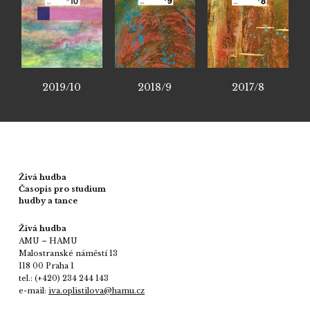
2019/10
2018/9
2017/8
Živá hudba
Časopis pro studium
hudby a tance
Živá hudba
AMU – HAMU
Malostranské náměstí 13
118 00 Praha 1
tel.: (+420) 234 244 143
e-mail:
iva.oplistilova@hamu.cz