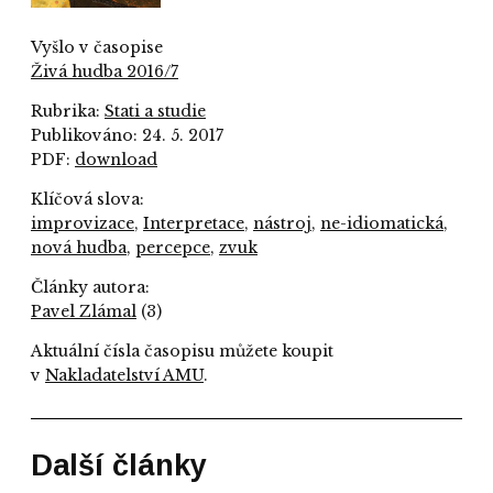
Vyšlo v časopise
Živá hudba 2016/7
Rubrika:
Stati a studie
Publikováno: 24. 5. 2017
PDF:
download
Klíčová slova:
improvizace
,
Interpretace
,
nástroj
,
ne-idiomatická
,
nová hudba
,
percepce
,
zvuk
Články autora:
Pavel Zlámal
(3)
Aktuální čísla časopisu můžete koupit
v
Nakladatelství AMU
.
Další články