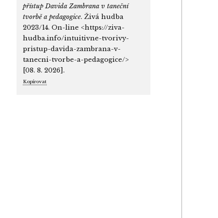
přístup Davida Zambrana v taneční
tvorbě a pedagogice
. Živá hudba
2023/14. On-line <https://ziva-
hudba.info/intuitivne-tvorivy-
pristup-davida-zambrana-v-
tanecni-tvorbe-a-pedagogice/>
[08. 8. 2026].
Kopírovat