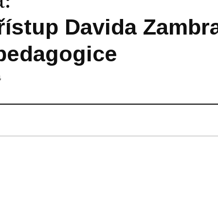
á
:
 přístup Davida Zambr
 pedagogice
4