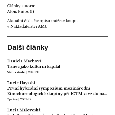
Články autora:
Alois Piňos
(1)
Aktuální čísla časopisu můžete koupit
v
Nakladatelství AMU
.
Další články
Daniela Machová:
Tanec jako kulturní kapitál
Stati a studie | 2020/11
Lucie Hayashi:
První hybridní sympozium mezinárodní
Etnochoreologické skupiny při ICTM si vzalo na…
Zprávy | 2021/12
Lucia Maloveská: