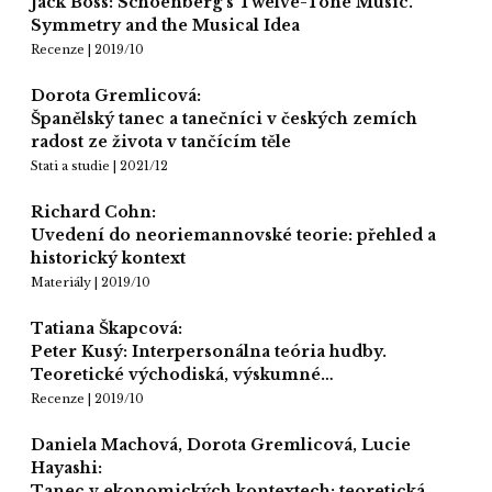
Jack Boss: Schoenberg’s Twelve-Tone Music.
Symmetry and the Musical Idea
Recenze | 2019/10
Dorota Gremlicová:
Španělský tanec a tanečníci v českých zemích
radost ze života v tančícím těle
Stati a studie | 2021/12
Richard Cohn:
Uvedení do neoriemannovské teorie: přehled a
historický kontext
Materiály | 2019/10
Tatiana Škapcová:
Peter Kusý: Interpersonálna teória hudby.
Teoretické východiská, výskumné…
Recenze | 2019/10
Daniela Machová, Dorota Gremlicová, Lucie
Hayashi:
Tanec v ekonomických kontextech: teoretická