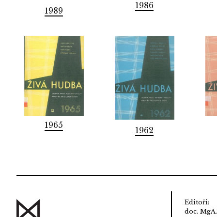
1986
1989
1965
1962
Editoři:
doc. MgA.