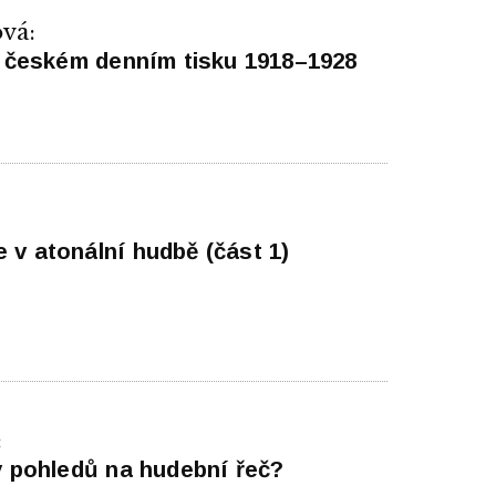
vá:
 v českém denním tisku 1918–1928
 v atonální hudbě (část 1)
:
ty pohledů na hudební řeč?